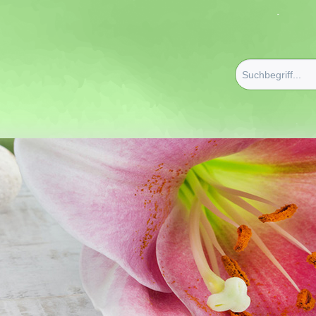
erapie/Düfte
/
Ätherische Öle