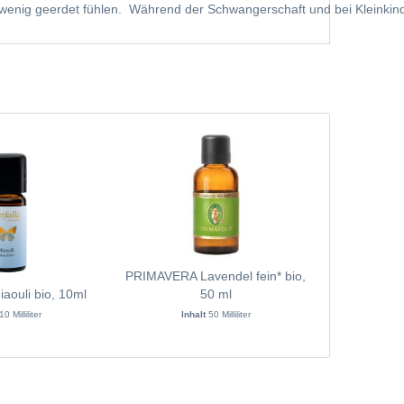
 zu wenig geerdet fühlen. Während der Schwangerschaft und bei Kleink
PRIMAVERA Lavendel fein* bio,
FARFALLA
aouli bio, 10ml
50 ml
Wilds
10 Milliliter
Inhalt
50 Milliliter
In