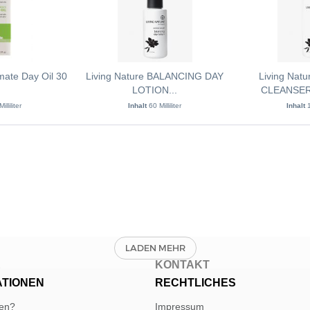
imate Day Oil 30
Living Nature BALANCING DAY
Living Nat
LOTION...
CLEANSER:
illiliter
Inhalt
60 Milliliter
Inhalt
1
E
KONTAKT
ATIONEN
RECHTLICHES
len?
Impressum