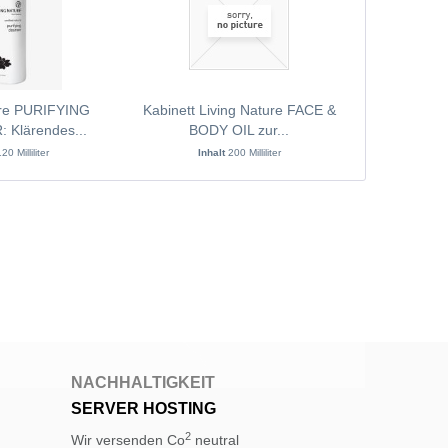
ure PURIFYING
Kabinett Living Nature FACE &
Living Natu
 Klärendes...
BODY OIL zur...
20 Milliliter
Inhalt
200 Milliliter
Inh
NACHHALTIGKEIT
SERVER HOSTING
2
Wir versenden Co
neutral