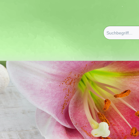
spflege
/
Gesichtscremes - Lotions - Gele