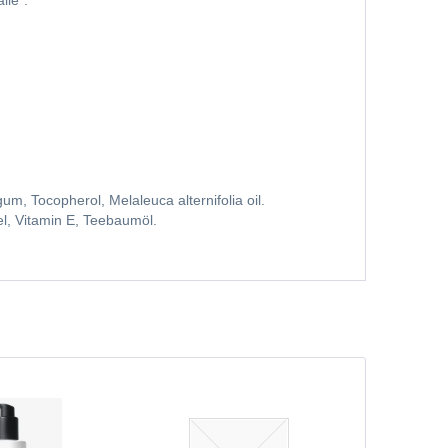
lle”.
m, Tocopherol, Melaleuca alternifolia oil.
l, Vitamin E, Teebaumöl.