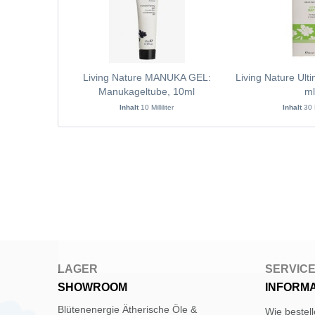
Living Nature MANUKA GEL:
Living Nature Ult
Manukageltube, 10ml
ml
Inhalt
10 Milliliter
Inhalt
30 M
LAGER
SERVIC
SHOWROOM
INFORM
Blütenenergie Ätherische Öle &
Wie bestel