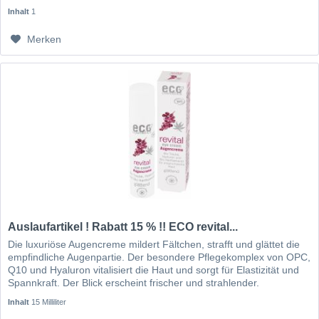
Manukaöl stärkt die Hautfunktion und beruhigt bei Anspannungen.
Inhalt
1
Biologisches Borretschsamenöl stärkt die natürliche Schutzbarriere
der Haut. Pflanzenhyaluron bindet in hohem Maße Wasser, die
Merken
Haut erscheint straffer und glatter und wirkt elastischer.
Tamarindenextrakt aktiviert das hauteigene Abwehrsystem.
Auslaufartikel ! Rabatt 15 % !! ECO revital...
Die luxuriöse Augencreme mildert Fältchen, strafft und glättet die
empfindliche Augenpartie. Der besondere Pflegekomplex von OPC,
Q10 und Hyaluron vitalisiert die Haut und sorgt für Elastizität und
Spannkraft. Der Blick erscheint frischer und strahlender.
Inhalt
15 Milliliter