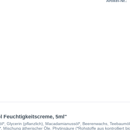
Artikel-Nr.:
 Feuchtigkeitscreme, 5ml"
löl*, Glycerin (pflanzlich), Macadamianussöl*, Beerenwachs, Teebaumöl*
 Mischung ätherischer Öle, Phytinsäure (*Rohstoffe aus kontrolliert bi