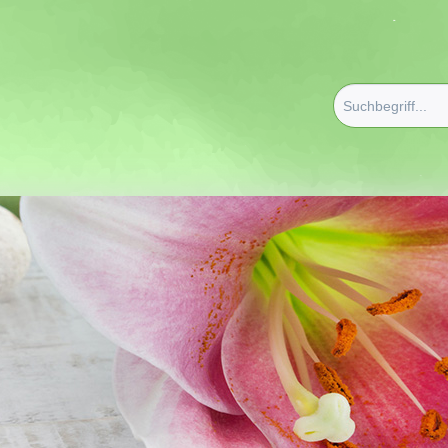
spflege
/
Gesichtscremes - Lotions - Gele