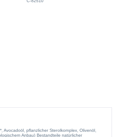
C-82510
, Avocadoöl, pflanzlicher Sterolkomplex, Olivenöl,
ologischem Anbau) Bestandteile natürlicher