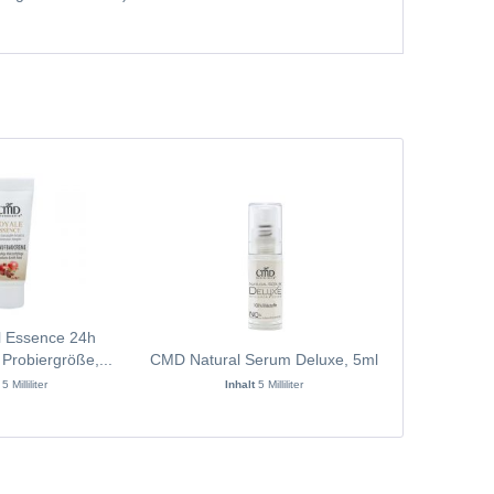
 Essence 24h
Martina Ge
Probiergröße,...
CMD Natural Serum Deluxe, 5ml
Face 
t
5 Milliliter
Inhalt
5 Milliliter
Inh