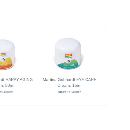
ardt HAPPY AGING
Martina Gebhardt EYE CARE
Eco Cosmet
m, 50ml
Cream, 15ml
30 mit
50 Milliliter
Inhalt
15 Milliliter
Inh