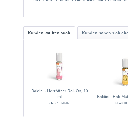
fruchtig-frisch zugleich. Der Roll-On mit 100 % natu
Kunden kauften auch
Kunden haben sich ebe
Baldini - Herzöffner Roll-On, 10
ml
Baldini - Hab Mu
Inhalt
10 Milliliter
Inhalt
10 M