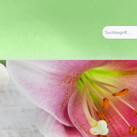
erapie/Düfte
/
Roll Ons