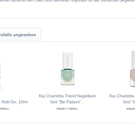
rreinen ätherischen Ölen und demeter-Jojobaöl ist der duftende Beglei
nfalls angesehen
Kia Charlotta Trend Nagellack
Kia Charlotta
t Roll-On, 10ml
5ml "Be Patient"...
5ml "In
illiliter
Inhalt
5 Milliliter
Inhal