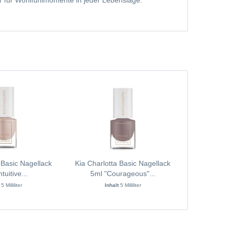
ter für Wohlfühlmomente in jeder Lebenslage.
 Basic Nagellack
Kia Charlotta Basic Nagellack
Kia Charlot
tuitive...
5ml "Courageous"...
5ml 
t
5 Milliliter
Inhalt
5 Milliliter
In