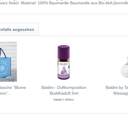
uarz fixiert. Material: 100% Baumwolle Baumwolle aus Bio-kbA (konrolli
nfalls angesehen
etasche "Blume
Baldini - Duftkomposition
Baldini by 
ns"...
Buddhaduft 5ml
Massag
Inhalt
5 Milliliter