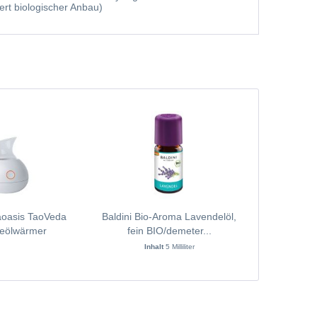
ert biologischer Anbau)
Taoasis TaoVeda
Baldini Bio-Aroma Lavendelöl,
PRIMAVE
eölwärmer
fein BIO/demeter...
Raumspr
Inhalt
5 Milliliter
Inh