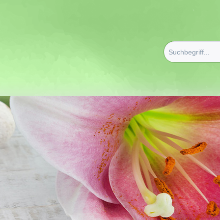
erapie/Düfte
/
Duftmischungen