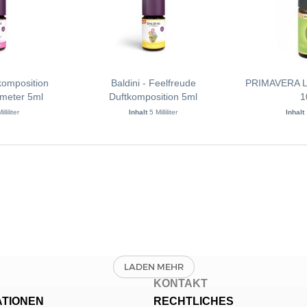
tkomposition
Baldini - Feelfreude
PRIMAVERA La
meter 5ml
Duftkomposition 5ml
1
illiliter
Inhalt
5 Milliliter
Inhalt
E
KONTAKT
ATIONEN
RECHTLICHES