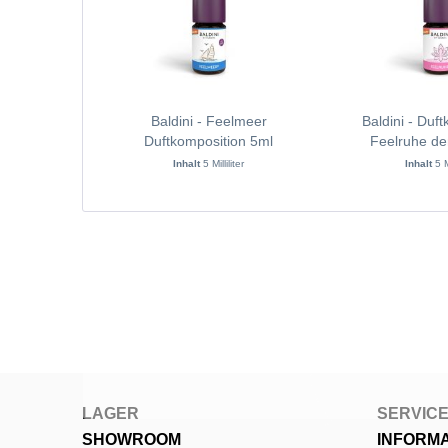
Baldini - Feelmeer
Baldini - Duf
Duftkomposition 5ml
Feelruhe de
Inhalt
5 Milliliter
Inhalt
5 M
LAGER
SERVIC
SHOWROOM
INFORM