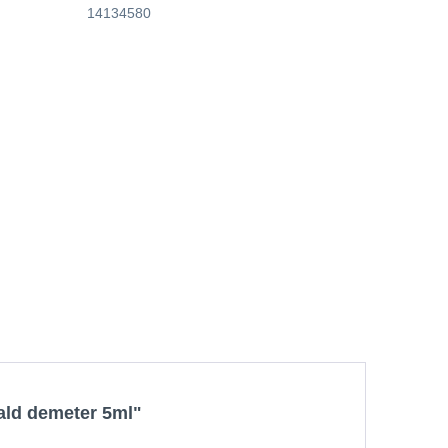
14134580
ald demeter 5ml"