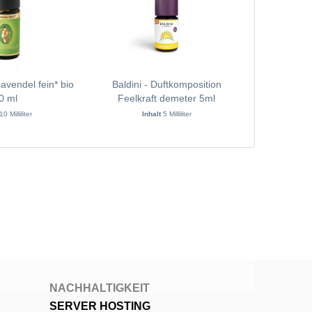
vendel fein* bio
Baldini - Duftkomposition
AUSLAUFART
0 ml
Feelkraft demeter 5ml
% !
10 Milliliter
Inhalt
5 Milliliter
In
NACHHALTIGKEIT
SERVER HOSTING