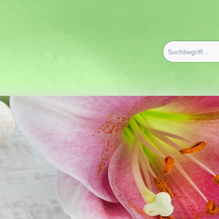
erapie/Düfte
/
Ätherische Öle