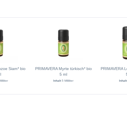
oe Siam* bio
PRIMAVERA Myrte türkisch* bio
PRIMAVERA Lor
l
5 ml
illiliter
Inhalt
5 Milliliter
Inhal