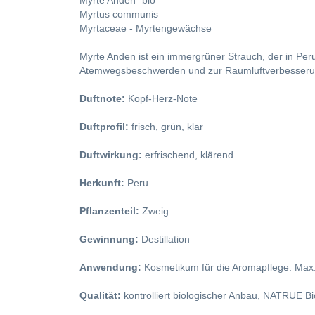
Myrte Anden* bio
Myrtus communis
Myrtaceae - Myrtengewächse
Myrte Anden ist ein immergrüner Strauch, der in Peru
Atemwegsbeschwerden und zur Raumluftverbesserun
Duftnote:
Kopf-Herz-Note
Duftprofil:
frisch, grün, klar
Duftwirkung:
erfrischend, klärend
Herkunft:
Peru
Pflanzenteil:
Zweig
Gewinnung:
Destillation
Anwendung:
Kosmetikum für die Aromapflege. Max.
Qualität:
kontrolliert biologischer Anbau,
NATRUE Bi