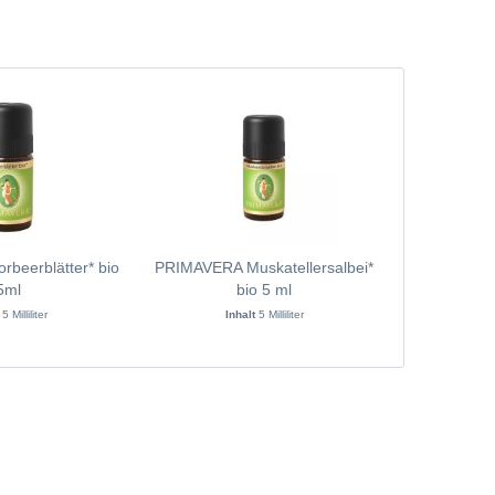
beerblätter* bio
PRIMAVERA Muskatellersalbei*
PRIMAVERA 
5ml
bio 5 ml
t
5 Milliliter
Inhalt
5 Milliliter
Inh